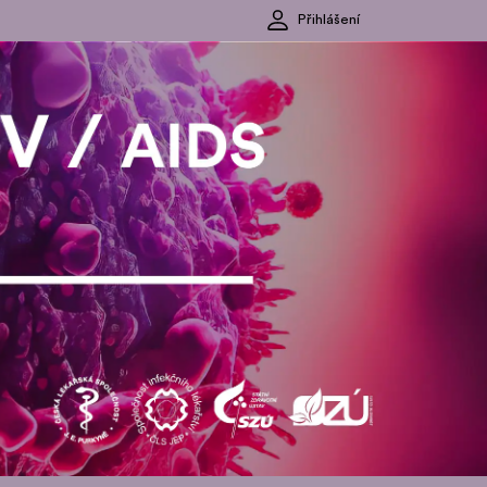
Přihlášení